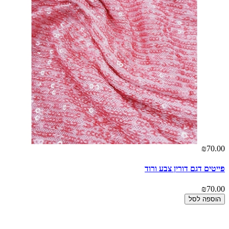
₪70.00
פייטים דגם דורין צבע ורוד
00
₪70.00
בד
הוספה לסל
00