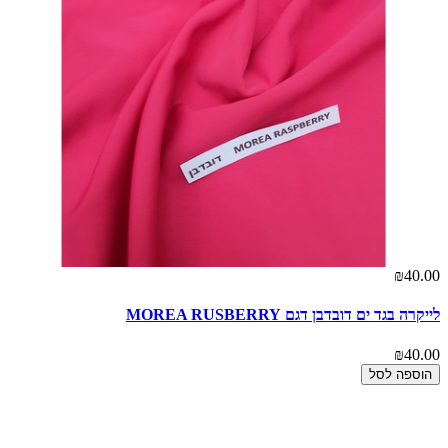
00
₪40.00
לייקרה בגד ים דובדבן דגם MOREA RUSBERRY
דב
00
₪40.00
הוספה לסל