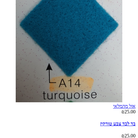
אזל מהמלאי
₪25.00
בד לבד צבע טורקיז
₪25.00