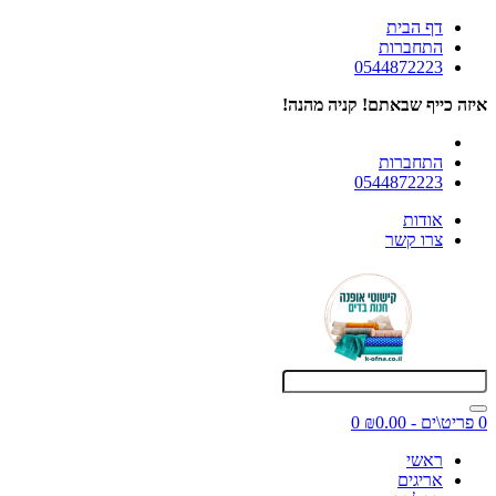
דף הבית
התחברות
0544872223
איזה כייף שבאתם! קניה מהנה!
התחברות
0544872223
אודות
צרו קשר
0 פריט\ים - ₪0.00
0
ראשי
אריגים