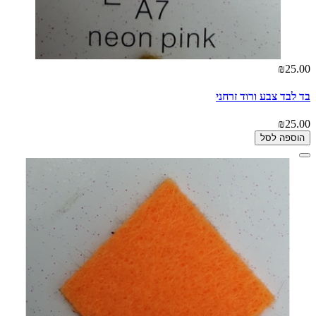
₪25.00
בד לבד צבע ורוד זרחני
₪25.00
הוספה לסל