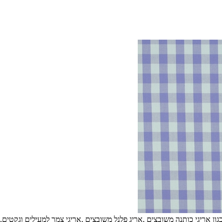
גון אריגי כותנה משובצים ,אריג פלנל משובצים ,אריגי צמר למעילים וגקטים,