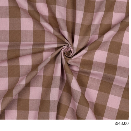
₪48.00