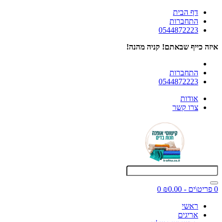
דף הבית
התחברות
0544872223
איזה כייף שבאתם! קניה מהנה!
התחברות
0544872223
אודות
צרו קשר
0 פריט\ים - ₪0.00
0
ראשי
אריגים