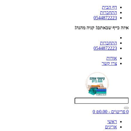
דף הבית
התחברות
0544872223
איזה כייף שבאתם! קניה מהנה!
התחברות
0544872223
אודות
צרו קשר
0 פריט\ים - ₪0.00
0
ראשי
אריגים