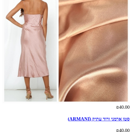
₪40.00
סטן ארמני ורוד עתיק (ARMANIׂ)
₪40.00