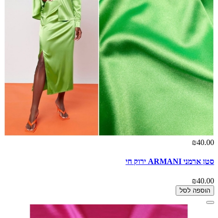
₪40.00
סטן ארמני ARMANI ירוק חי
₪40.00
הוספה לסל