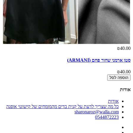
₪40.00
סטן ארמני שחור פחם (ARMANIׂׂ)
₪40.00
הוספה לסל
אודות
אודות
כל מה שצריך לדעת על קנית בדים מהמומחים של קישוטי אופנה
sharonaroz@walla.com
0544872223