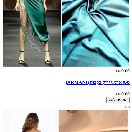
₪40.00
סטן ארמני ירוק בקבוק (ARMANI)
₪40.00
הוספה לסל