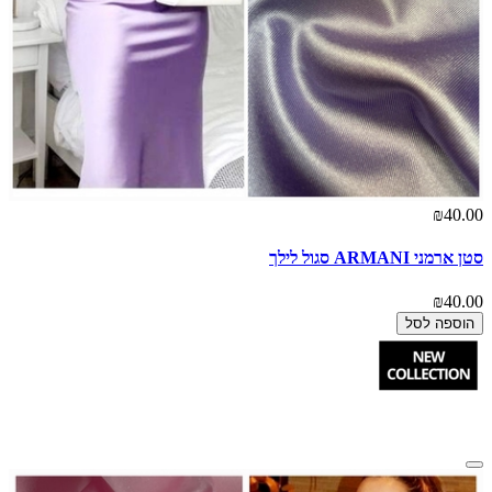
₪40.00
סטן ארמני ARMANI סגול לילך
₪40.00
הוספה לסל