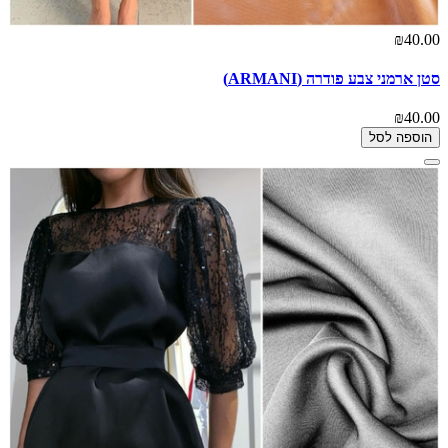
₪40.00
סטן ארמני צבע פודרה (ARMANI)
₪40.00
הוספה לסל