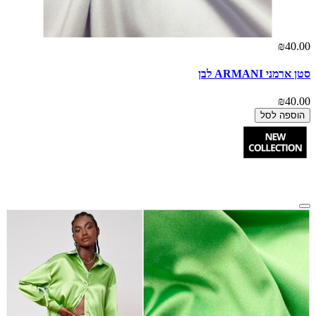
₪40.00
סטן ארמני ARMANI לבן
₪40.00
הוספה לסל