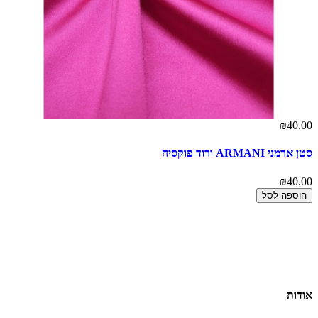
00
₪40.00
סטן ארמני ARMANI ורוד פוקסיה
דב
00
₪40.00
הוספה לסל
אודות