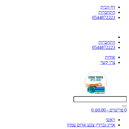
דף הבית
התחברות
0544872223
התחברות
0544872223
אודות
צרו קשר
0 פריט\ים - ₪0.00
0
ראשי
אריג גברדין צבע אדום עמוק