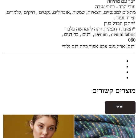
*בד עם מתיחה
עובי הבד - בינוני /עבה
מתאים למכנסיים, חצאיות, שמלות ,אוברולים, גקטים , תיקים ,קלמרים,
יצירה ועוד .
*ייתכן הבדל בגוון
*תמונת הדוגמנית הינה להמחשה בלבד
Denim , denim fabric, דנים , בד דנים ,
060
דגם:
אריג גינס צבע אפור כהה דגם גלורי
מוצרים קשורים