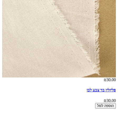
₪30.00
פליזלין בד צבע לבן
₪30.00
הוספה לסל
00
אר