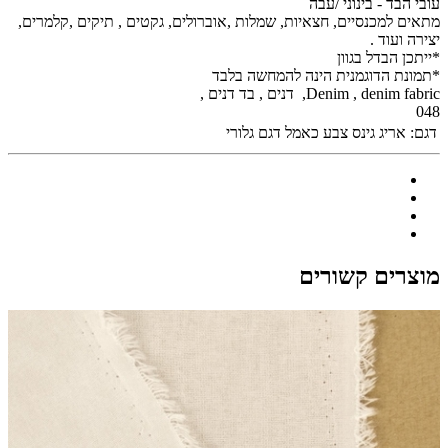
עובי הבד - בינוני /עבה
מתאים למכנסיים, חצאיות, שמלות ,אוברולים, גקטים , תיקים ,קלמרים,
יצירה ועוד .
*ייתכן הבדל בגוון
*תמונת הדוגמנית הינה להמחשה בלבד
Denim , denim fabric, דנים , בד דנים ,
048
דגם:
אריג גינס צבע כאמל דגם גלורי
מוצרים קשורים