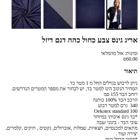
אריג גינס צבע כחול כהה דגם דיזל
זמינות: אזל מהמלאי
₪60.00
תיאור
ניתן לרכוש בגדלים החל מ 1 מטר בד .
המחיר הנקוב הינו למטר בד, יש לבחור את מספר המטרים הנדרשים.
רוחב הבד 155 סמ
הרכב הבד 100% כותנה
340 גרם למטר רבוע
Oekotex standard 100
*בד גינס איכותי במיוחד
עובי הבד - בינוני /עבה
מתאים למכנסיים, חצאיות, שמלות ,אוברולים, גקטים , תיקים ,קלמרים,
יצירה ועוד .
*ייתכן הבדל בגוון