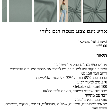
אריג גינס צבע מנטה דגם גלורי
זמינות: אזל מהמלאי
₪55.00
תיאור
ניתן לרכוש בגדלים החל מ 1 מטר בד.
המחיר הנקוב הינו למטר בד, יש לבחור את מספר המטרים הנדרשים.
רוחב הבד 150 סמ
הרכב הבד 65% כותנה 32% פוליאסטר 3%לייקרה .
270 גרם למטר רבוע
Oekotex standard 100
*בד גינס איכותי במיוחד ,תוצרת גלורי מילאנו .
*בד עם מתיחה
עובי הבד - בינוני /עבה
מתאים למכנסיים, חצאיות, שמלות ,אוברולים, גקטים , תיקים ,קלמרים,
יצירה ועוד .