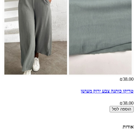
00
₪38.00
טריקו כותנה צבע ירוק מעושן
אר
00
₪38.00
הוספה לסל
אודות