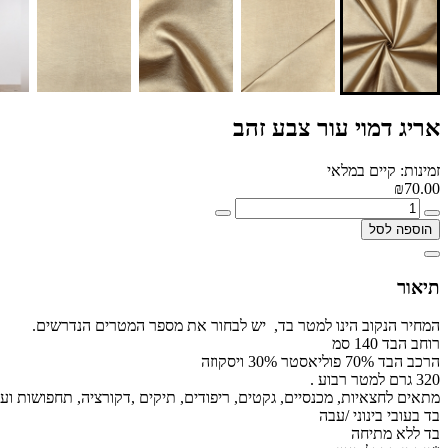
אריג דמוי עור צבע זהב
זמינות: קיים במלאי
₪70.00
הוספה לסל
תיאור
המחיר הנקוב הינו למטר בד, יש לבחור את מספר המטרים הנדרשים.
רוחב הבד 140 סמ
הרכב הבד 70% פוליאסטר 30% ויסקוזה
320 גרם למטר רבוע .
מתאים לחצאיות, מכנסיים, גקטים, ריפודים, תיקים ,דקורציה, תחפושות ועו
בד בעובי בינוני /עבה
בד ללא מתיחה