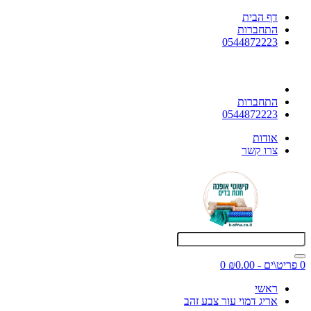
דף הבית
התחברות
0544872223
התחברות
0544872223
אודות
צרו קשר
0 פריט\ים - ₪0.00
0
ראשי
אריג דמוי עור צבע זהב