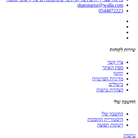
sharonaroz@walla.com
0544872223
שירות לקוחות
צרו קשר
מפת האתר
תקנון
מדיניות הפרטיות
ביטולים
הצהרת נגישות
החשבון שלי
החשבון שלי
היסטוריית ההזמנות
רשימת תפוצה
נגישות