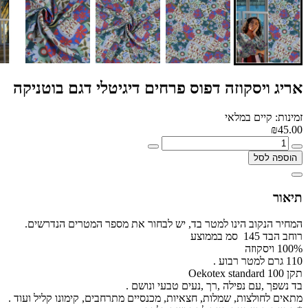
אריג ויסקוזה דפוס פרחים דיגיטלי דגם בוטניקה
זמינות: קיים במלאי
₪45.00
הוספה לסל
תיאור
המחיר הנקוב הינו למטר בד, יש לבחור את מספר המטרים הנדרשים.
רוחב הבד 145 סמ בממוצע
100% ויסקוזה
110 גרם למטר רבוע .
תקן Oekotex standard 100
בד נשפך ,עם נפילה ,רך ,נעים טבעי ונושם .
מתאים לחולצות, שמלות, חצאיות, מכנסיים מתרחבים, קימונו קליל ועוד .