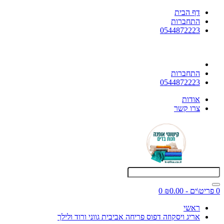
דף הבית
התחברות
0544872223
התחברות
0544872223
אודות
צרו קשר
0 פריט\ים - ₪0.00
0
ראשי
אריג ויסקוזה דפוס פריחה אביבית גווני ורוד ולילך