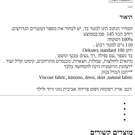
תיאור
המחיר הנקוב הינו למטר בד, יש לבחור את מספר המטרים הנדרשים.
רוחב הבד 145 סמ בממוצע
100% ויסקוזה
110 גרם למטר רבוע .
תקן Oekotex standard 100
בד נשפך ,עם נפילה ,רך ,נעים טבעי ונושם .
מתאים לחולצות, שמלות, חצאיות, מכנסיים מתרחבים, קימונו קליל ועוד .
*תמונת הדוגמנית הינה להמחשה בלבד
*ייתכן הבדל בגוון.
Viscose fabric, kimono, dress, skirt ,natural fabric
דגם:
אריג ויסקוזה דפוס פריחה אביבית גווני ורוד ולילך
מוצרים קשורים