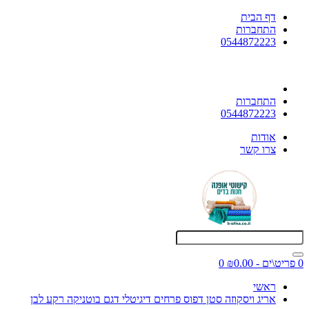
דף הבית
התחברות
0544872223
התחברות
0544872223
אודות
צרו קשר
0 פריט\ים - ₪0.00
0
ראשי
אריג ויסקוזה סטן דפוס פרחים דיגיטלי דגם בוטניקה רקע לבן