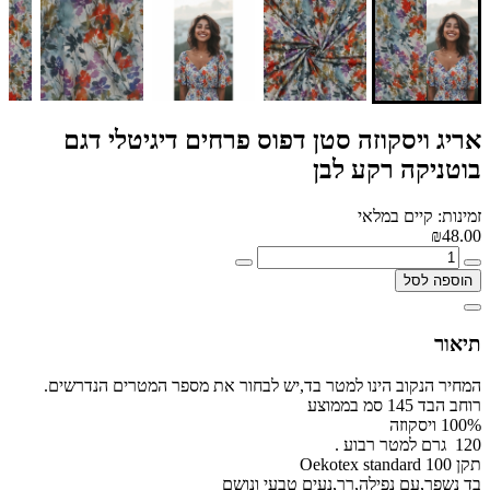
אריג ויסקוזה סטן דפוס פרחים דיגיטלי דגם
בוטניקה רקע לבן
זמינות: קיים במלאי
₪48.00
הוספה לסל
תיאור
המחיר הנקוב הינו למטר בד,יש לבחור את מספר המטרים הנדרשים.
רוחב הבד 145 סמ בממוצע
100% ויסקוזה
120 גרם למטר רבוע .
תקן Oekotex standard 100
בד נשפך,עם נפילה,רך,נעים טבעי ונושם