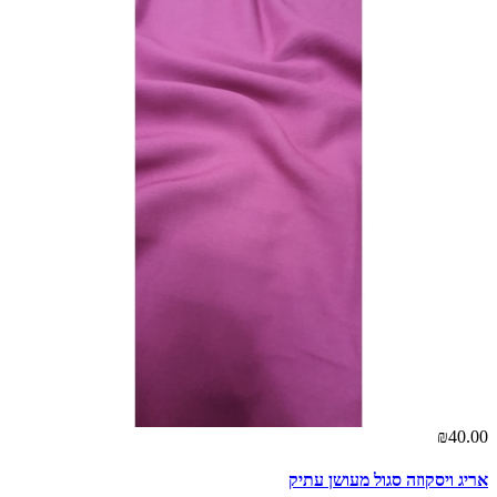
אז
00
אר
00
₪40.00
אריג ויסקוזה סגול מעושן עתיק