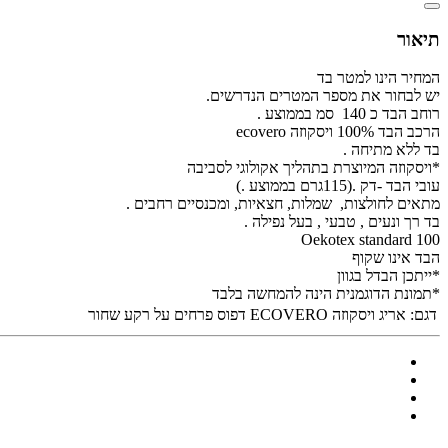
תיאור
המחיר הינו למטר בד
יש לבחור את מספר המטרים הנדרשים.
רוחב הבד כ 140 סמ בממוצע .
הרכב הבד 100% ויסקוזה ecovero
בד ללא מתיחה .
*ויסקוזה המיוצרת בתהליך אקולוגי לסביבה
עובי הבד -דק .(115גרם בממוצע .)
מתאים לחולצות, שמלות, חצאיות, ומכנסיים רחבים .
בד רך ונעים , טבעי , בעל נפילה .
Oekotex standard 100
הבד אינו שקוף
*ייתכן הבדל בגוון
*תמונת הדוגמנית הינה להמחשה בלבד
דגם:
אריג ויסקוזה ECOVERO דפוס פרחים על רקע שחור