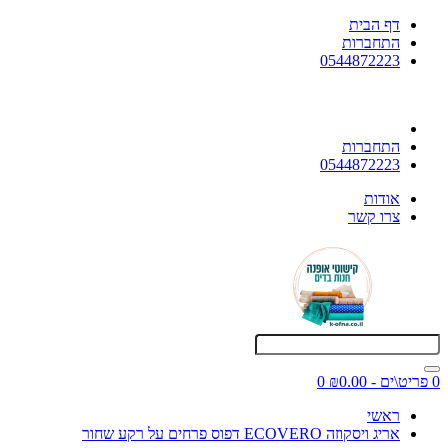
דף הבית
התחברות
0544872223
התחברות
0544872223
אודות
צרו קשר
0 פריט\ים - ₪0.00
0
ראשי
אריג ויסקוזה ECOVERO דפוס פרחים על רקע שחור