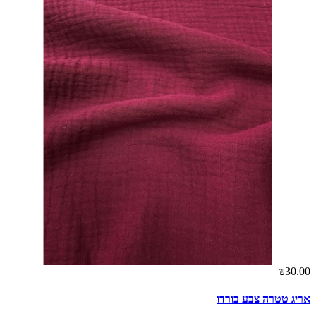
00
סק
00
₪30.00
אריג טטרה צבע בורדו