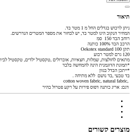
תיאור
ניתן לרכוש בגדלים החל מ 1 מטר בד.
המחיר הנקוב הינו למטר בד, יש לבחור את מספר המטרים הנדרשים.
רוחב הבד 150 סמ
הרכב הבד 100% כותנה
תקן Oekotex standard 100
120 גרם למטר רבוע
מתאים לחולצות, שמלות, חצאיות, אוברולים ,טקסטיל ילדים, טקסטיל לבית 
*תמונת הדוגמנית הינה להמחשה בלבד
*ייתכן הבדל בגוון
בד טבעי ,בד נושם ללא מתיחה .
,cotton woven fabric, natural fabric
דגם:
אריג כותנה דפוס פירות על רקע פטרול בהיר
מוצרים קשורים