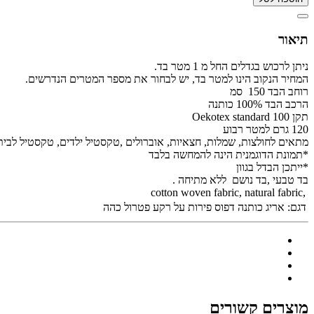
תיאור
ניתן לרכוש בגדלים החל מ 1 מטר בד.
המחיר הנקוב הינו למטר בד, יש לבחור את מספר המטרים הנדרשים.
רוחב הבד 150 סמ
הרכב הבד 100% כותנה
תקן Oekotex standard 100
120 גרם למטר רבוע
מתאים לחולצות, שמלות, חצאיות, אוברולים ,טקסטיל ילדים, טקסטיל לבית 
*תמונת הדוגמנית הינה להמחשה בלבד
*ייתכן הבדל בגוון
בד טבעי ,בד נושם ללא מתיחה .
,cotton woven fabric, natural fabric
דגם:
אריג כותנה דפוס פירות על רקע פטרול כהה
מוצרים קשורים