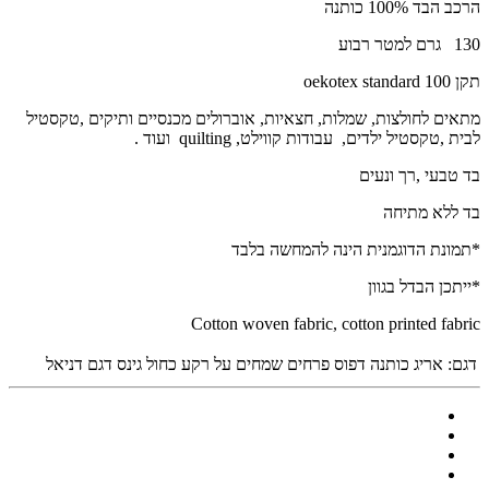
הרכב הבד 100% כותנה
130 גרם למטר רבוע
תקן oekotex standard 100
מתאים לחולצות, שמלות, חצאיות, אוברולים מכנסיים ותיקים ,טקסטיל
לבית ,טקסטיל ילדים, עבודות קווילט, quilting ועוד .
בד טבעי ,רך ונעים
בד ללא מתיחה
*תמונת הדוגמנית הינה להמחשה בלבד
*ייתכן הבדל בגוון
Cotton woven fabric, cotton printed fabric
דגם:
אריג כותנה דפוס פרחים שמחים על רקע כחול גינס דגם דניאל