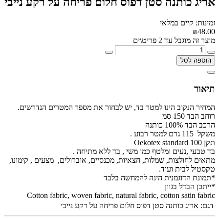
אריג כותנה סטן דפוס חלום פריחה על רקע נייבי
זמינות: קיים במלאי
₪48.00
מוצר זה מוגבל עד 2 פריט\ים
הוספה לסל
תיאור
המחיר הנקוב הינו למטר בד, יש לבחור את מספר המטרים הנדרשים.
רוחב הבד 150 סמ
הרכב הבד 100% כותנה
משקל 115 גרם למטר רבוע .
תקן Oekotex standard 100
בד טבעי ,נעים ומלטף כמו משי , בד ללא מתיחה .
מתאים לחולצות, שמלות, חצאיות, מכנסיים, אוברולים, מצעים , קימונו,
טקסטיל לבית ועוד.
*תמונת הדוגמנית הינה להמחשה בלבד
*ייתכן הבדל בגוון
Cotton fabric, woven fabric, natural fabric, cotton satin fabric
דגם:
אריג כותנה סטן דפוס חלום פריחה על רקע נייבי