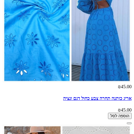
₪45.00
אריג כותנה תחרה צבע כחול דגם ונציה
₪45.00
הוספה לסל