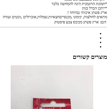
*תמונת הדוגמנית הינה להמחשה בלבד
*ייתכן הבדל בגוון
אריג פשתן איכותי במיוחד !
מתאים לחולצות, קימונו ,מכנסייםחצאיות,שמלות,אוברולים ,גקטים ועודה
דגם:
אריג פשתן מכובס צבע פיסטוק
מוצרים קשורים