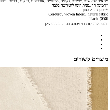
מתאים לחצאיות ,שמלות ,גקטים, מכנסיים ,אוברולים ,תיקים , כריות ,ריפו
*תמונת הדוגמנית הינה להמחשה בלבד
*ייתכן הבדל בגוון
Corduroy woven fabric, natural fabric
(056) lilach
דגם:
אריג קורדרוי מכובס פס רחב צבע לילך
מוצרים קשורים