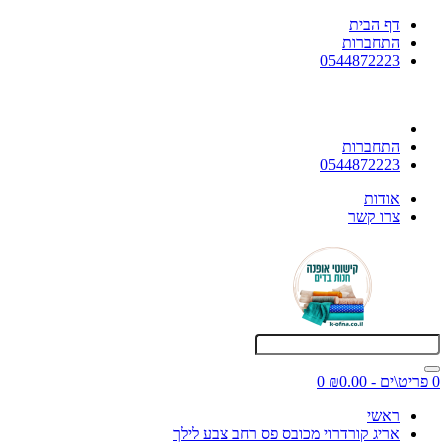
דף הבית
התחברות
0544872223
התחברות
0544872223
אודות
צרו קשר
0 פריט\ים - ₪0.00
0
ראשי
אריג קורדרוי מכובס פס רחב צבע לילך