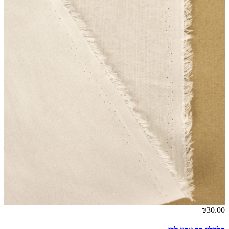
₪30.00