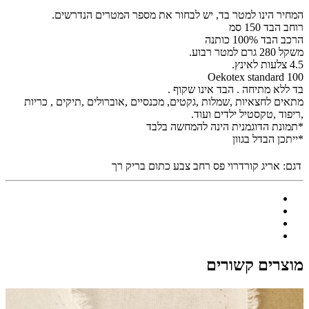
המחיר הינו למטר בד, יש לבחור את מספר המטרים הנדרשים.
רוחב הבד 150 סמ
הרכב הבד 100% כותנה
משקל 280 גרם למטר רבוע.
4.5 צלעות לאינץ.
Oekotex standard 100
בד ללא מתיחה . הבד אינו שקוף .
מתאים לחצאיות ,שמלות ,גקטים, מכנסיים ,אוברולים ,תיקים , כריות
,ריפוד ,טקסטיל ילדים ועוד.
*תמונת הדוגמנית הינה להמחשה בלבד
*ייתכן הבדל בגוון
דגם:
אריג קורדרוי פס רחב צבע כתום בריק רך
מוצרים קשורים