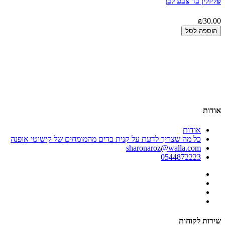
פליזלין בד צבע לבן
₪30.00
הוספה לסל
00
אר
00
אודות
אודות
כל מה שצריך לדעת על קנית בדים מהמומחים של קישוטי אופנה
sharonaroz@walla.com
0544872223
שירות לקוחות