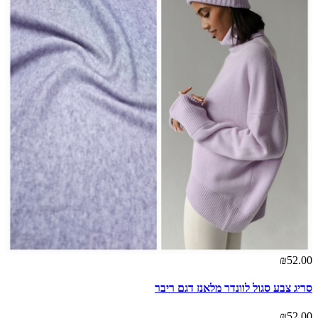
00
בד
00
₪52.00
סריג צבע סגול לוונדר מלאנז דגם ריבר
₪52.00