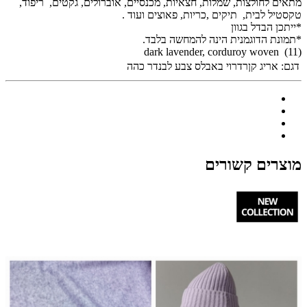
מתאים לחולצות, שמלות, חצאיות, מכנסיים, אוברולים, גקטים, ריפוד,
טקסטיל לבית, תיקים ,כריות, פאוצים ועוד .
*ייתכן הבדל בגוון
*תמונת הדוגמנית הינה להמחשה בלבד.
(11) dark lavender, corduroy woven
דגם:
אריג קןרדרוי באבלס צבע לבנדר כהה
מוצרים קשורים