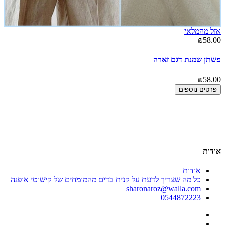
אזל מהמלאי
00
₪58.00
קנ
פשתן שמנת דגם זארה
00
₪58.00
פרטים נוספים
אודות
אודות
כל מה שצריך לדעת על קנית בדים מהמומחים של קישוטי אופנה
sharonaroz@walla.com
0544872223