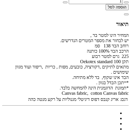
הוספה לסל
תיאור
המחיר הינו למטר בד ,
יש לבחור את מספר המטרים הנדרשים.
רוחב הבד 138 סמ
הרכב הבד 100% כותנה
225 גרם למטר רבוע
תקן Oekotex standard 100
מתאים לתיקים ,דקורציה, כובעים, מפות , כריות ,ריפוד ועוד מגוון
שימושים .
הבד אינו שקוף, בד ללא מתיחה.
*ייתכן הבדל בגוון .
*תמונת הדוגמנית הינה להמחשה בלבד.
Canvas fabric, cotton Canvas fabric
דגם:
אריג קנבס דפוס דיגיטלי מגנוליות על רקע מנטה כהה