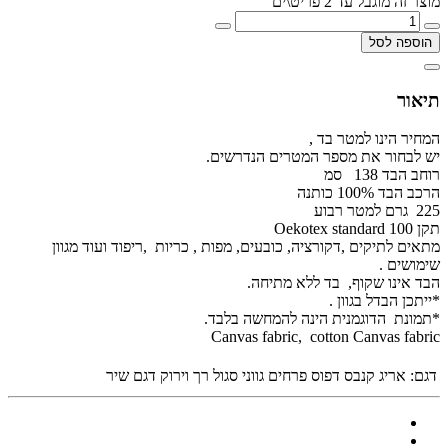
מוצר זה מוגבל עד 2 פריט\ים
הוספה לסל
תיאור
המחיר הינו למטר בד ,
יש לבחור את מספר המטרים הנדרשים.
רוחב הבד 138 סמ
הרכב הבד 100% כותנה
225 גרם למטר רבוע
תקן Oekotex standard 100
מתאים לתיקים ,דקורציה, כובעים, מפות , כריות ,ריפוד ועוד מגוון
שימושים .
הבד אינו שקוף, בד ללא מתיחה.
*ייתכן הבדל בגוון .
*תמונת הדוגמנית הינה להמחשה בלבד.
Canvas fabric, cotton Canvas fabric
דגם:
אריג קנבס דפוס פרחים גווני סגול רך וירוק דגם שיר