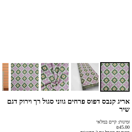
אריג קנבס דפוס פרחים גווני סגול רך וירוק דגם
שיר
זמינות: קיים במלאי
₪45.00