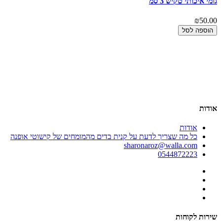
גומי איכותי טקיש 3 סמ
מח
00
₪50.00
הוספה לסל
אודות
אודות
כל מה שצריך לדעת על קנית בדים מהמומחים של קישוטי אופנה
sharonaroz@walla.com
0544872223
שירות לקוחות