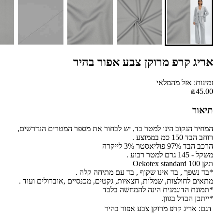
אריג קרפ מרוקן צבע אפור בהיר
זמינות: אזל מהמלאי
₪45.00
תיאור
המחיר הנקוב הינו למטר בד, יש לבחור את מספר המטרים הנדרשים,
רוחב הבד 150 סמ בממוצע .
הרכב הבד 97% פוליאסטר 3% לייקרה
משקל - 145 גרם למטר רבוע .
תקן Oekotex standard 100
*בד נשפך , בד אינו שקוף , בד עם מתיחה קלה .
מתאים לחולצות, שמלות, חצאיות, גקטים, מכנסיים ,אוברולים ועוד .
*תמונת הדוגמנית הינה להמחשה בלבד
*ייתכן הבדל בגוון.
דגם:
אריג קרפ מרוקן צבע אפור בהיר