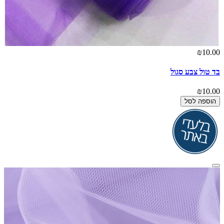
₪10.00
בד טול צבע סגול
₪10.00
הוספה לסל