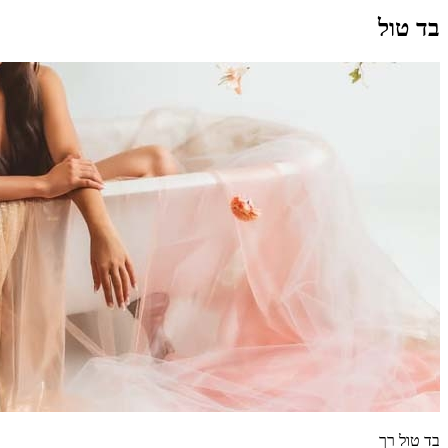
בד טול
בד טול רך