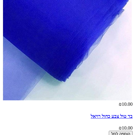
₪10.00
בד טול צבע כחול רויאל
₪10.00
הוספה לסל