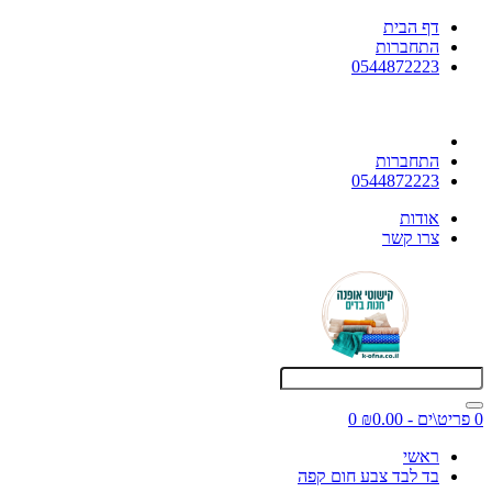
דף הבית
התחברות
0544872223
התחברות
0544872223
אודות
צרו קשר
0 פריט\ים - ₪0.00
0
ראשי
בד לבד צבע חום קפה