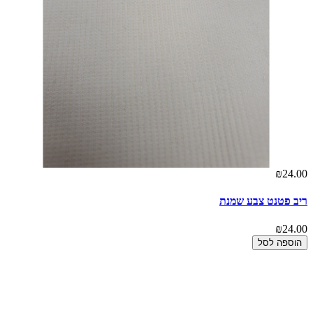
₪24.00
ריב פטנט צבע שמנת
₪24.00
הוספה לסל
00
אר
00