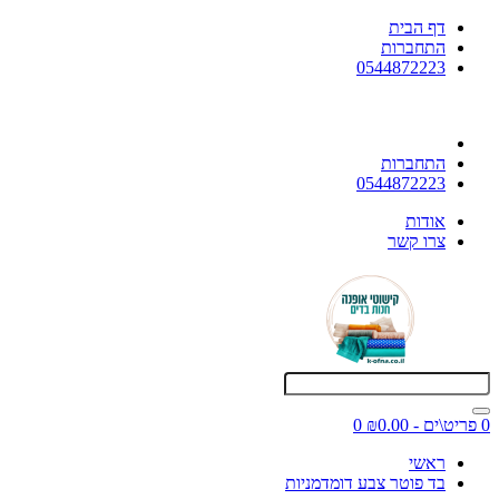
דף הבית
התחברות
0544872223
התחברות
0544872223
אודות
צרו קשר
0 פריט\ים - ₪0.00
0
ראשי
בד פוטר צבע דומדמניות