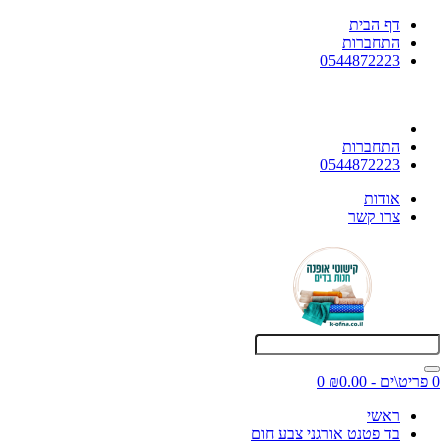
דף הבית
התחברות
0544872223
התחברות
0544872223
אודות
צרו קשר
0 פריט\ים - ₪0.00
0
ראשי
בד פטנט אורגני צבע חום