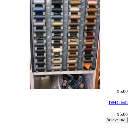
00
₪5.00
חוט DMC
אר
00
₪5.00
הוספה לסל