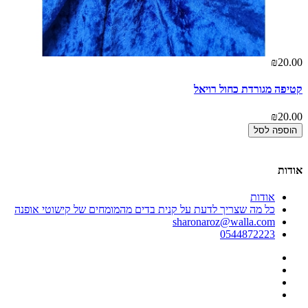
00
₪20.00
קטיפה מגורדת כחול רויאל
חוט
00
₪20.00
הוספה לסל
אודות
אודות
כל מה שצריך לדעת על קנית בדים מהמומחים של קישוטי אופנה
sharonaroz@walla.com
0544872223