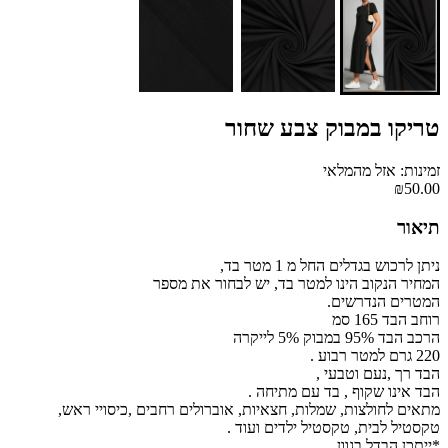
טריקו במבוק צבע שחור
זמינות: אזל מהמלאי
₪50.00
תיאור
ניתן לרכוש בגדלים החל מ 1 מטר בד,
המחיר הנקוב הינו למטר בד, יש לבחור את מספר
המטרים הנדרשים.
רוחב הבד 165 סמ
הרכב הבד 95% במבוק 5% לייקרה
220 גרם למטר רבוע .
הבד רך ,נעם וטבעי ,
הבד אינו שקוף , בד עם מתיחה .
מתאים לחולצות, שמלות, חצאיות, אוברולים רחבים ,כיסויי ראש,
טקסטיל לבית, טקסטיל ילדים ועוד .
*ייתכן הבדל בגוון