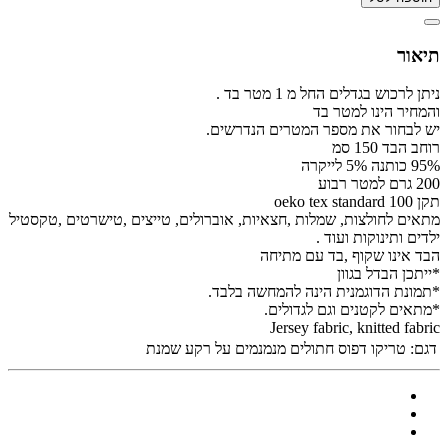
תיאור
ניתן לרכוש בגדלים החל מ 1 מטר בד .
והמחיר הינו למטר בד
יש לבחור את מספר המטרים הנדרשים.
רוחב הבד 150 סמ
95% כותנה 5% לייקרה
200 גרם למטר רבוע
תקן oeko tex standard 100
מתאים לחולצות, שמלות ,חצאיות, אוברולים, טייצים ,טישרטים ,טקסטיל
ילדים ותינוקות ועוד .
הבד אינו שקוף ,בד עם מתיחה
*ייתכן הבדל בגוון
*תמונת הדוגמנית הינה להמחשה בלבד.
*מתאים לקטנים וגם לגדולים.
Jersey fabric, knitted fabric
דגם:
טריקו דפוס חתולים מנמנמים על רקע שמנת