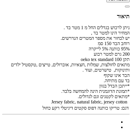
תיאור
ניתן לרכוש בגדלים החל מ 1 מטר בד .
המחיר הינו למטר בד ,
יש לבחור את מספר המטרים הנדרשים.
רוחב הבד 150 סמ
95% כותנה 5% לייקרה
200 גרם למטר רבוע
תקן oeko tex standard 100
מתאים לחולצות, שמלות ,חצאיות, אוברולים, טייצים ,טקסטיל ילדים
ותינוקות, טישרטים, ועוד .
הבד אינו שקוף
בד עם מתיחה.
*ייתכן הבדל בגוון
*תמונת הדוגמנית הינה להמחשה בלבד.
*מתאים לקטנים וגם לגדולים.
Jersey fabric, natural fabric, jersey cotton
דגם:
טריקו כותנה דפוס סקטים דיגיטלי רקע כחול