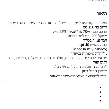
תיאור
המחיר הנקוב הינו למטר בד, יש לבחור את מספר המטרים הנדרשים.
רוחב בד 150 סמ
הרכב הבד 78% פוליאסטר 22% לייקרה
משקל 200 גרם למטר רבוע
הבד עמיד בכלור
הגנה לשמש spf 40
Made in italy(carvico)
. לייקרה איכותית במיוחד
מתאים לבגדי ים ,בגדי ספורט, חולצות, חצאיות, שמלות ,טייצים ,כיסויי
ראש ועוד
*תמונת הדוגמנית הינה להמחשה בלבד
*ייתכן הבדל בגוון
דגם:
לייקרה-בגד-ים-ירוק-טינקרבל-vita