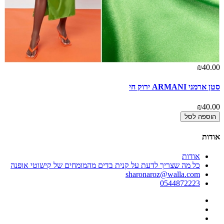
00
דב
00
₪40.00
סטן ארמני ARMANI ירוק חי
₪40.00
הוספה לסל
אודות
אודות
כל מה שצריך לדעת על קנית בדים מהמומחים של קישוטי אופנה
sharonaroz@walla.com
0544872223