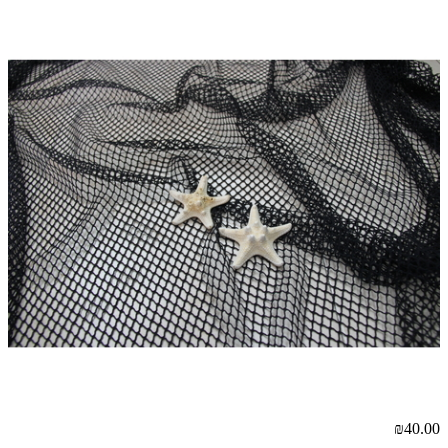
00
₪40.00