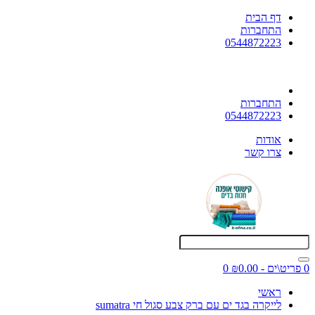
דף הבית
התחברות
0544872223
התחברות
0544872223
אודות
צרו קשר
0 פריט\ים - ₪0.00
0
ראשי
לייקרה בגד ים עם ברק צבע סגול חי sumatra