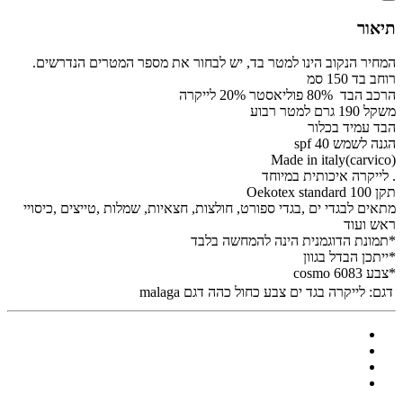
תיאור
המחיר הנקוב הינו למטר בד, יש לבחור את מספר המטרים הנדרשים.
רוחב בד 150 סמ
הרכב הבד 80% פוליאסטר 20% לייקרה
משקל 190 גרם למטר רבוע
הבד עמיד בכלור
הגנה לשמש spf 40
Made in italy(carvico)
. לייקרה איכותית במיוחד
תקן Oekotex standard 100
מתאים לבגדי ים ,בגדי ספורט, חולצות, חצאיות, שמלות ,טייצים ,כיסויי
ראש ועוד
*תמונת הדוגמנית הינה להמחשה בלבד
*ייתכן הבדל בגוון
*צבע cosmo 6083
דגם:
לייקרה בגד ים צבע כחול כהה דגם malaga