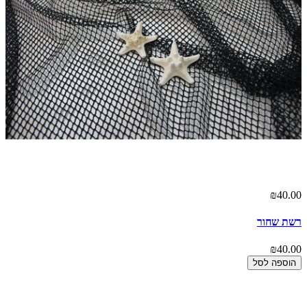
00
₪40.00
רשת שחור
הו
00
₪40.00
הוספה לסל