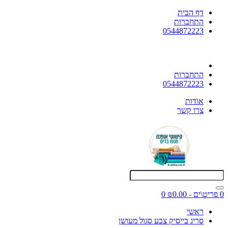
דף הבית
התחברות
0544872223
התחברות
0544872223
אודות
צרו קשר
0 פריט\ים - ₪0.00
0
ראשי
סריג בייסיק צבע סגול מעושן