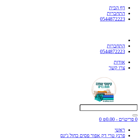
דף הבית
התחברות
0544872223
התחברות
0544872223
אודות
צרו קשר
0 פריט\ים - ₪0.00
0
ראשי
פרנץ טרי דק אפור פסים כחול ג'ינס