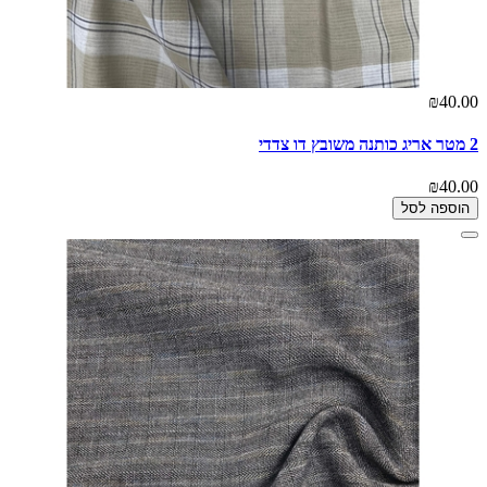
₪40.00
2 מטר אריג כותנה משובץ דו צדדי
₪40.00
הוספה לסל