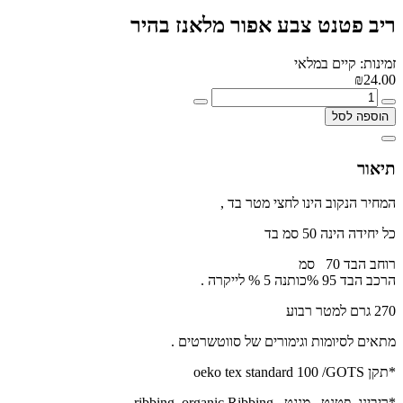
ריב פטנט צבע אפור מלאנז בהיר
זמינות: קיים במלאי
₪24.00
הוספה לסל
תיאור
המחיר הנקוב הינו לחצי מטר בד ,
כל יחידה הינה 50 סמ בד
רוחב הבד 70 סמ
הרכב הבד 95 %כותנה 5 % לייקרה .
270 גרם למטר רבוע
מתאים לסיומות וגימורים של סווטשרטים .
*תקן oeko tex standard 100 /GOTS
*ריבינג ,פטנט , מנגט, ribbing, organic Ribbing